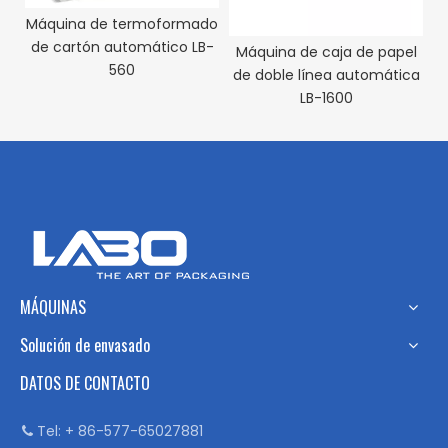
Máquina de termoformado
M
de cartón automático LB-
e
Máquina de caja de papel
560
de doble línea automática
LB-1600
MÁQUINAS
Solución de envasado
DATOS DE CONTACTO
Tel: + 86-577-65027881
