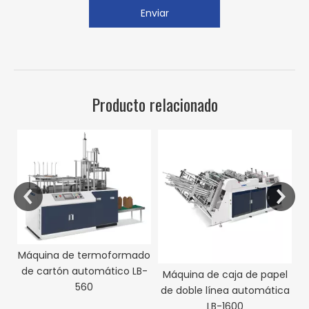
Enviar
Producto relacionado
M
Máquina de termoformado
de cartón automático LB-
e
Máquina de caja de papel
560
de doble línea automática
LB-1600