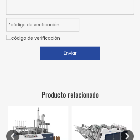
Enviar
Producto relacionado
M