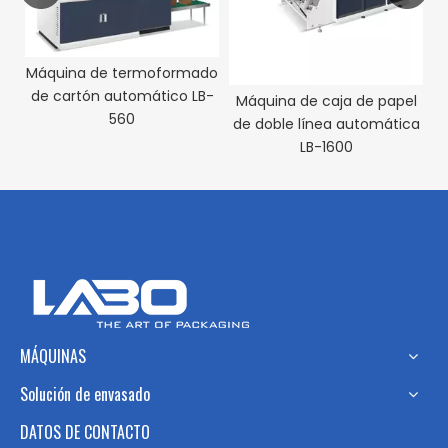
Máquina de termoformado
de cartón automático LB-
e
Máquina de caja de papel
560
de doble línea automática
LB-1600
MÁQUINAS
Solución de envasado
DATOS DE CONTACTO