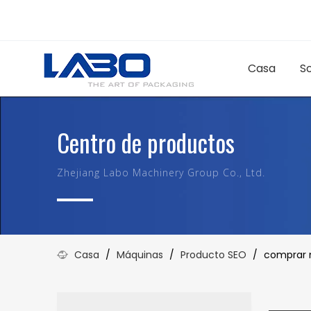
Casa
S
Centro de productos
Zhejiang Labo Machinery Group Co., Ltd.
Casa
/
Máquinas
/
Producto SEO
/
comprar 