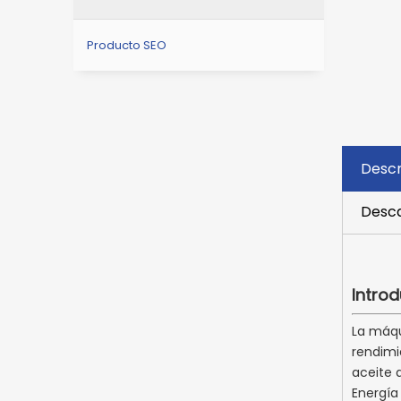
Producto SEO
Descr
Desca
Introd
La máqu
rendimi
aceite 
Energía 