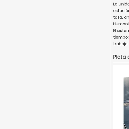
La unid
estació
taza, a
Humaniz
El sist
tiempo;
trabajo
Picta 