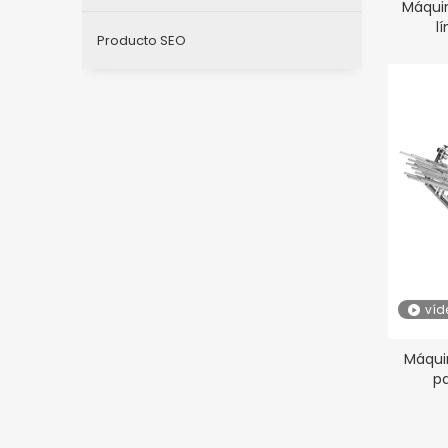
Máquin
l
Producto SEO
víd
Máqui
p