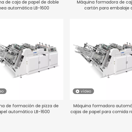
a de caja de papel de doble
Máquina formadora de caj
ínea automática LB-1600
cartón para embalaje 
hamburguesas de alta veloc
1600
eo
vídeo
na de formación de pizza de
Máquina formadora automá
apel automático LB-1600
cajas de papel para comida r
1600