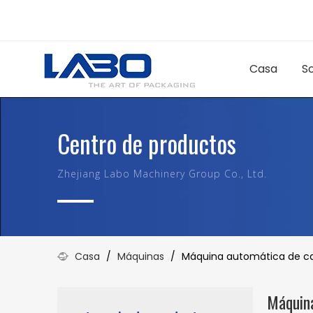
Casa
S
Centro de productos
Zhejiang Labo Machinery Group Co., Ltd.
Casa
/
Máquinas
/
Máquina automática de caj
Máquina