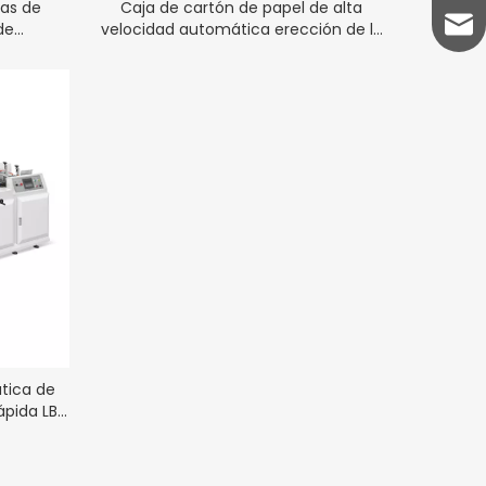
as de
Caja de cartón de papel de alta
lynn
de
velocidad automática erección de la
idad LB-
máquina de formación LB-1600
tica de
ápida LB-