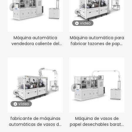
vídeo
Máquina automática
Máquina automática para
vendedora caliente del
fabricar tazones de papel
cuenco de la taza de
desechables de doble
papel
estación
vídeo
fabricante de máquinas
Máquina de vasos de
automáticas de vasos de
papel desechables barata
papel de doble pared
a la venta