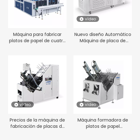
vídeo
Máquina para fabricar
Nuevo diseño Automático
platos de papel de cuatro
Máquina de placa de
estaciones LB-1680Y
papel automática de alta
velocidad LB-600Y
vídeo
vídeo
Precios de la máquina de
Máquina formadora de
fabricación de placas de
platos de papel
papel al por mayor LB-
desechables neumática
400J
para platos de comida LB