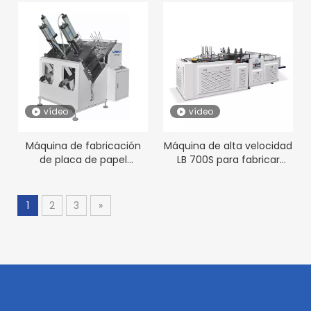
400
vídeo
vídeo
Máquina de fabricación
Máquina de alta velocidad
de placa de papel
LB 700S para fabricar
desechable automática
platos de papel
para la venta LB 400
desechables
1
2
3
»